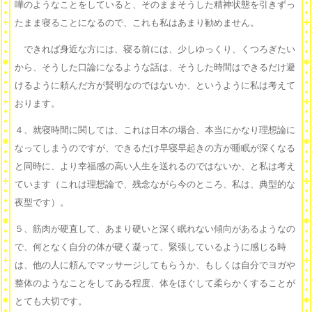
嘩のようなことをしていると、そのままそうした精神状態を引きずっ
たまま寝ることになるので、これも私はあまり勧めません。
できれば身近な方には、寝る前には、少しゆっくり、くつろぎたい
から、そうした口論になるような話は、そうした時間はできるだけ避
けるように頼んだ方が賢明なのではないか、というように私は考えて
おります。
４、就寝時間に関しては、これは日本の場合、本当にかなり理想論に
なってしまうのですが、できるだけ早寝早起きの方が睡眠が深くなる
と同時に、より幸福感の高い人生を送れるのではないか、と私は考え
ています（これは理想論で、残念ながら今のところ、私は、典型的な
夜型です）。
５、筋肉が硬直して、あまり硬いと深く眠れない傾向があるようなの
で、何となく自分の体が硬く凝って、緊張しているように感じる時
は、他の人に頼んでマッサージしてもらうか、もしくは自分でヨガや
整体のようなことをしてある程度、体をほぐして柔らかくすることが
とても大切です。