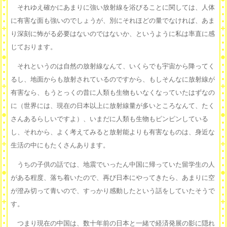
それゆえ確かにあまりに強い放射線を浴びることに関しては、人体
に有害な面も強いのでしょうが、別にそれほどの量でなければ、あま
り深刻に怖がる必要はないのではないか、というように私は率直に感
じております。
それというのは自然の放射線なんて、いくらでも宇宙から降ってく
るし、地面からも放射されているのですから、もしそんなに放射線が
有害なら、もうとっくの昔に人類も生物もいなくなっていたはずなの
に（世界には、現在の日本以上に放射線量が多いところなんて、たく
さんあるらしいですよ）、いまだに人類も生物もピンピンしている
し、それから、よく考えてみると放射能よりも有害なものは、身近な
生活の中にもたくさんあります。
うちの子供の話では、地震でいったん中国に帰っていた留学生の人
がある程度、落ち着いたので、再び日本にやってきたら、あまりに空
が澄み切って青いので、すっかり感動したという話をしていたそうで
す。
つまり現在の中国は、数十年前の日本と一緒で経済発展の影に隠れ