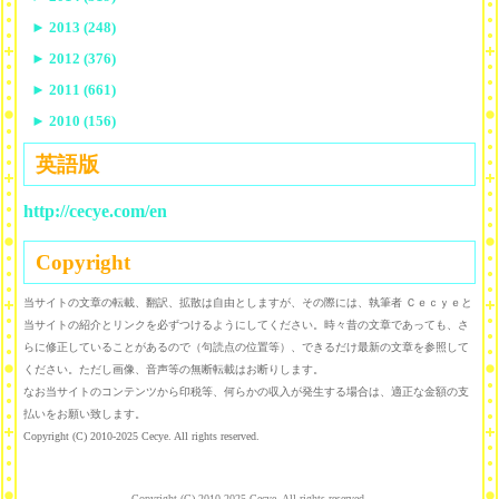
►
2013 (248)
►
2012 (376)
►
2011 (661)
►
2010 (156)
英語版
http://cecye.com/en
Copyright
当サイトの文章の転載、翻訳、拡散は自由としますが、その際には、執筆者 Ｃｅｃｙｅと
当サイトの紹介とリンクを必ずつけるようにしてください。時々昔の文章であっても、さ
らに修正していることがあるので（句読点の位置等）、できるだけ最新の文章を参照して
ください。ただし画像、音声等の無断転載はお断りします。
なお当サイトのコンテンツから印税等、何らかの収入が発生する場合は、適正な金額の支
払いをお願い致します。
Copyright (C) 2010-2025 Cecye. All rights reserved.
Copyright (C) 2010-2025 Cecye. All rights reserved.