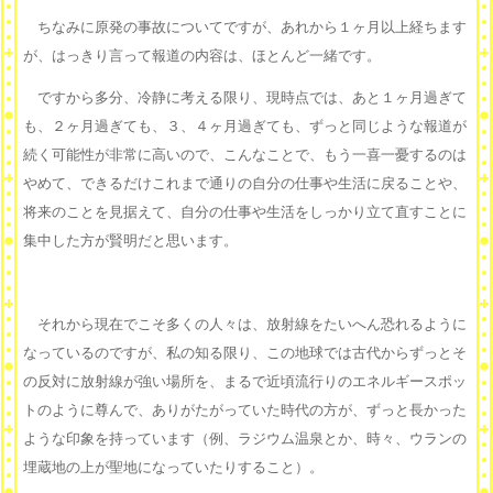
ちなみに原発の事故についてですが、あれから１ヶ月以上経ちます
が、はっきり言って報道の内容は、ほとんど一緒です。
ですから多分、冷静に考える限り、現時点では、あと１ヶ月過ぎて
も、２ヶ月過ぎても、３、４ヶ月過ぎても、ずっと同じような報道が
続く可能性が非常に高いので、こんなことで、もう一喜一憂するのは
やめて、できるだけこれまで通りの自分の仕事や生活に戻ることや、
将来のことを見据えて、自分の仕事や生活をしっかり立て直すことに
集中した方が賢明だと思います。
それから現在でこそ多くの人々は、放射線をたいへん恐れるように
なっているのですが、私の知る限り、この地球では古代からずっとそ
の反対に放射線が強い場所を、まるで近頃流行りのエネルギースポッ
トのように尊んで、ありがたがっていた時代の方が、ずっと長かった
ような印象を持っています（例、ラジウム温泉とか、時々、ウランの
埋蔵地の上が聖地になっていたりすること）。