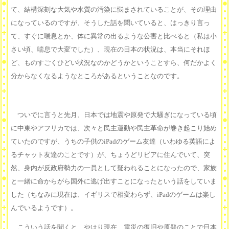
て、結構深刻な大気や水質の汚染に悩まされていることが、その理由
になっているのですが、そうした話を聞いていると、はっきり言っ
て、すぐに喘息とか、体に異常の出るような公害と比べると（私は小
さい頃、喘息で大変でした）、現在の日本の状況は、本当にそれほ
ど、ものすごくひどい状況なのかどうかということすら、何だかよく
分からなくなるようなところがあるということなのです。
ついでに言うと先月、日本では地震や原発で大騒ぎになっている頃
に中東やアフリカでは、次々と民主運動や民主革命が巻き起こり始め
ていたのですが、うちの子供のiPadのゲーム友達（いわゆる英語によ
るチャット友達のことです）が、ちょうどリビアに住んでいて、突
然、身内が反政府勢力の一員として疑われることになったので、家族
と一緒に命からがら国外に逃げ出すことになったという話をしていま
した（ちなみに現在は、イギリスで相変わらず、iPadのゲームは楽し
んでいるようです）。
こういう話を聞くと、やはり現在、震災の復旧や原発のことで日本