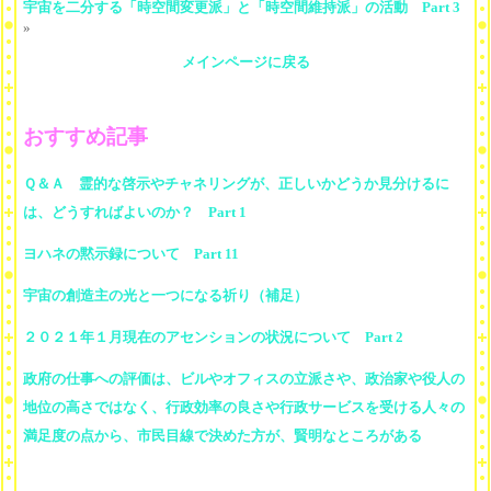
宇宙を二分する「時空間変更派」と「時空間維持派」の活動 Part 3
»
メインページに戻る
おすすめ記事
Ｑ＆Ａ 霊的な啓示やチャネリングが、正しいかどうか見分けるに
は、どうすればよいのか？ Part 1
ヨハネの黙示録について Part 11
宇宙の創造主の光と一つになる祈り（補足）
２０２１年１月現在のアセンションの状況について Part 2
政府の仕事への評価は、ビルやオフィスの立派さや、政治家や役人の
地位の高さではなく、行政効率の良さや行政サービスを受ける人々の
満足度の点から、市民目線で決めた方が、賢明なところがある