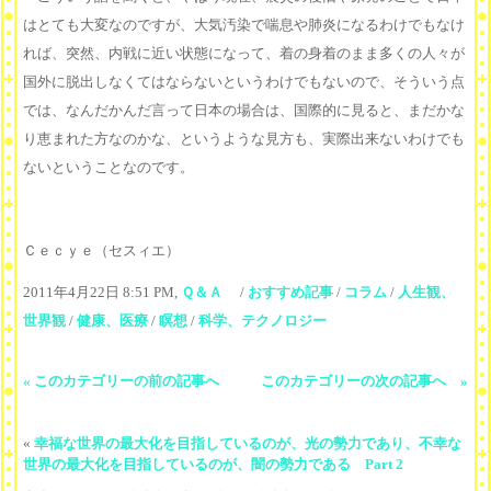
はとても大変なのですが、大気汚染で喘息や肺炎になるわけでもなけ
れば、突然、内戦に近い状態になって、着の身着のまま多くの人々が
国外に脱出しなくてはならないというわけでもないので、そういう点
では、なんだかんだ言って日本の場合は、国際的に見ると、まだかな
り恵まれた方なのかな、というような見方も、実際出来ないわけでも
ないということなのです。
Ｃｅｃｙｅ（セスィエ）
2011年4月22日 8:51 PM,
Ｑ＆Ａ
/
おすすめ記事
/
コラム
/
人生観、
世界観
/
健康、医療
/
瞑想
/
科学、テクノロジー
« このカテゴリーの前の記事へ
このカテゴリーの次の記事へ »
«
幸福な世界の最大化を目指しているのが、光の勢力であり、不幸な
世界の最大化を目指しているのが、闇の勢力である Part 2