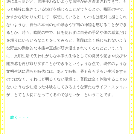
逆に真っ暗だと、普段使わないような感性が研ぎ澄まされてきて、も
っと純粋に生きている悦びを感じることができるとか、暗闇の中で、
かすかな明かりを灯して、瞑想していると、いつもは絶対に感じられ
ないような、自分の本当の心の動きや宇宙の神秘を感じることができ
るとか、時々、暗闇の中で、目を使わずに自分の手足や体の感覚だけ
を頼りにいろいろなことをしてみると、普段は全く感じられないよう
な野生の動物的な本能や直感が研ぎ澄まされてくるなどというよう
に、文明生活で失われがちな本来の生命としての発見や驚きや悦びや
開放感を再び取り戻すことができるというような点で、現代のような
文明生活に満ちた時代には、あえて時折、昼も夜も明るい生活をする
のではなく、それほど明るくない環境で、普段は全く体験することの
ないような少し違った体験をしてみるような新たなライフ・スタイル
が、とても大切になってくるのではないか、ということです。
続く・・・