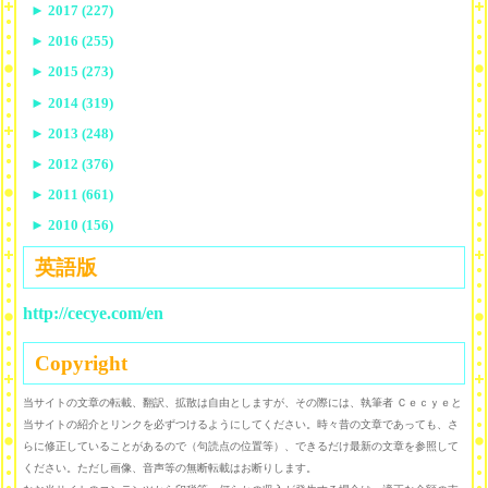
►
2017 (227)
►
2016 (255)
►
2015 (273)
►
2014 (319)
►
2013 (248)
►
2012 (376)
►
2011 (661)
►
2010 (156)
英語版
http://cecye.com/en
Copyright
当サイトの文章の転載、翻訳、拡散は自由としますが、その際には、執筆者 Ｃｅｃｙｅと
当サイトの紹介とリンクを必ずつけるようにしてください。時々昔の文章であっても、さ
らに修正していることがあるので（句読点の位置等）、できるだけ最新の文章を参照して
ください。ただし画像、音声等の無断転載はお断りします。