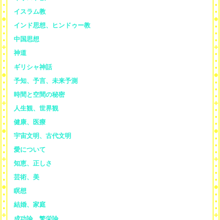
イスラム教
インド思想、ヒンドゥー教
中国思想
神道
ギリシャ神話
予知、予言、未来予測
時間と空間の秘密
人生観、世界観
健康、医療
宇宙文明、古代文明
愛について
知恵、正しさ
芸術、美
瞑想
結婚、家庭
成功論、繁栄論