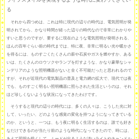
る
それから四つめは、これは特に現代の辺りの時代は、電気照明が発
明されてから、かなり時間が経った辺りの時代なので非常にわかりや
すいと思うのですが、要するに現在のような電気照明が発明される、
ほんの百年ぐらい前の時代までは、特に夜、非常に明るい光や暖かさ
を得るには、ものすごくたくさんの薪や石炭やガスを燃やすか、ある
いは、たくさんのロウソクやランプを灯すような、かなり豪華なシャ
ンデリアのような照明機器がないと全く不可能だったと思われるので
すが、それが近現代の電気製品の普及と電力網の拡大で、現代では夜
でも、ものすごく明るい照明機器に照らされた生活というのは、それ
ほど珍しくないような状況になってきたわけです。
そうすると現代の辺りの時代には、多くの人々は、こうした光に対
して、いったい、どのような感覚の変化を持つようになってきている
のか、というと、一つは、もう夜に明るく生活するのは、誰でも好き
なだけできるのが当たり前のような時代になってきたので、時には、
あえて照明を暗くして、ムードが出るような淡いライトやキャンドル