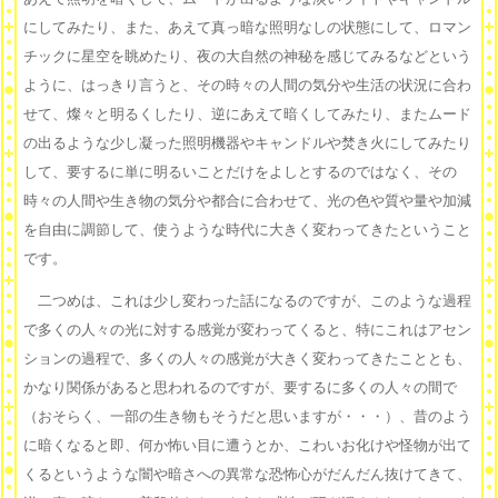
にしてみたり、また、あえて真っ暗な照明なしの状態にして、ロマン
チックに星空を眺めたり、夜の大自然の神秘を感じてみるなどという
ように、はっきり言うと、その時々の人間の気分や生活の状況に合わ
せて、燦々と明るくしたり、逆にあえて暗くしてみたり、またムード
の出るような少し凝った照明機器やキャンドルや焚き火にしてみたり
して、要するに単に明るいことだけをよしとするのではなく、その
時々の人間や生き物の気分や都合に合わせて、光の色や質や量や加減
を自由に調節して、使うような時代に大きく変わってきたということ
です。
二つめは、これは少し変わった話になるのですが、このような過程
で多くの人々の光に対する感覚が変わってくると、特にこれはアセン
ションの過程で、多くの人々の感覚が大きく変わってきたこととも、
かなり関係があると思われるのですが、要するに多くの人々の間で
（おそらく、一部の生き物もそうだと思いますが・・・）、昔のよう
に暗くなると即、何か怖い目に遭うとか、こわいお化けや怪物が出て
くるというような闇や暗さへの異常な恐怖心がだんだん抜けてきて、