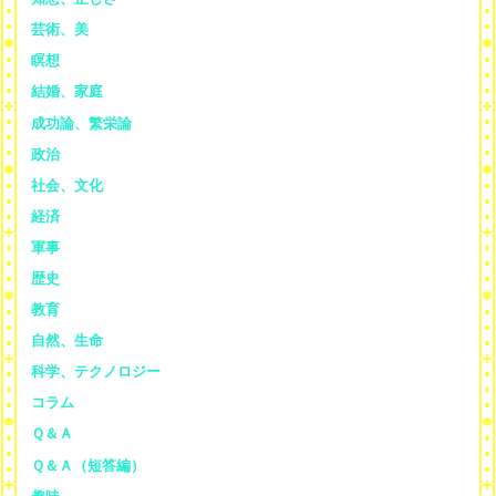
芸術、美
瞑想
結婚、家庭
成功論、繁栄論
政治
社会、文化
経済
軍事
歴史
教育
自然、生命
科学、テクノロジー
コラム
Ｑ＆Ａ
Ｑ＆Ａ（短答編）