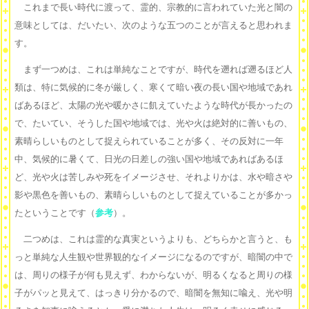
これまで長い時代に渡って、霊的、宗教的に言われていた光と闇の
意味としては、だいたい、次のような五つのことが言えると思われま
す。
まず一つめは、これは単純なことですが、時代を遡れば遡るほど人
類は、特に気候的に冬が厳しく、寒くて暗い夜の長い国や地域であれ
ばあるほど、太陽の光や暖かさに飢えていたような時代が長かったの
で、たいてい、そうした国や地域では、光や火は絶対的に善いもの、
素晴らしいものとして捉えられていることが多く、その反対に一年
中、気候的に暑くて、日光の日差しの強い国や地域であればあるほ
ど、光や火は苦しみや死をイメージさせ、それよりかは、水や暗さや
影や黒色を善いもの、素晴らしいものとして捉えていることが多かっ
たということです（
参考
）。
二つめは、これは霊的な真実というよりも、どちらかと言うと、も
っと単純な人生観や世界観的なイメージになるのですが、暗闇の中で
は、周りの様子が何も見えず、わからないが、明るくなると周りの様
子がパッと見えて、はっきり分かるので、暗闇を無知に喩え、光や明