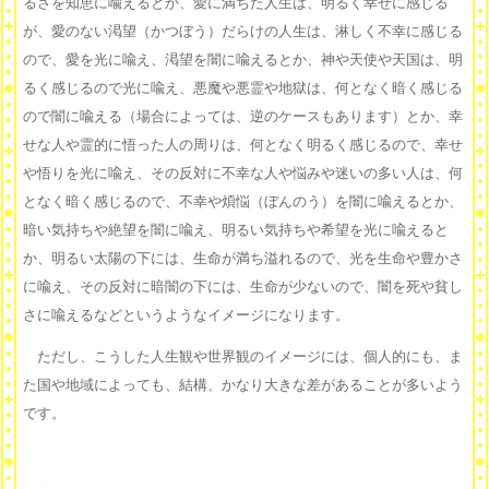
るさを知恵に喩えるとか、愛に満ちた人生は、明るく幸せに感じる
が、愛のない渇望（かつぼう）だらけの人生は、淋しく不幸に感じる
ので、愛を光に喩え、渇望を闇に喩えるとか、神や天使や天国は、明
るく感じるので光に喩え、悪魔や悪霊や地獄は、何となく暗く感じる
ので闇に喩える（場合によっては、逆のケースもあります）とか、幸
せな人や霊的に悟った人の周りは、何となく明るく感じるので、幸せ
や悟りを光に喩え、その反対に不幸な人や悩みや迷いの多い人は、何
となく暗く感じるので、不幸や煩悩（ぼんのう）を闇に喩えるとか、
暗い気持ちや絶望を闇に喩え、明るい気持ちや希望を光に喩えると
か、明るい太陽の下には、生命が満ち溢れるので、光を生命や豊かさ
に喩え、その反対に暗闇の下には、生命が少ないので、闇を死や貧し
さに喩えるなどというようなイメージになります。
ただし、こうした人生観や世界観のイメージには、個人的にも、ま
た国や地域によっても、結構、かなり大きな差があることが多いよう
です。