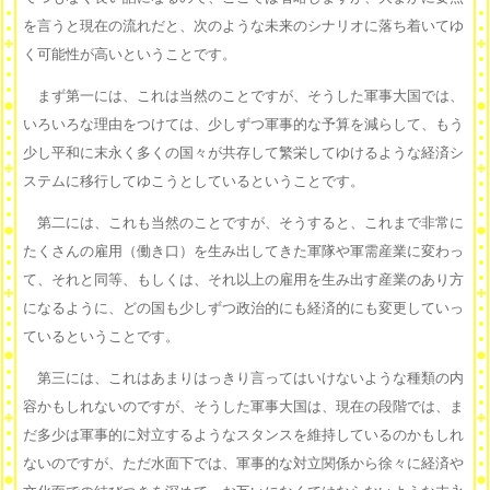
を言うと現在の流れだと、次のような未来のシナリオに落ち着いてゆ
く可能性が高いということです。
まず第一には、これは当然のことですが、そうした軍事大国では、
いろいろな理由をつけては、少しずつ軍事的な予算を減らして、もう
少し平和に末永く多くの国々が共存して繁栄してゆけるような経済シ
ステムに移行してゆこうとしているということです。
第二には、これも当然のことですが、そうすると、これまで非常に
たくさんの雇用（働き口）を生み出してきた軍隊や軍需産業に変わっ
て、それと同等、もしくは、それ以上の雇用を生み出す産業のあり方
になるように、どの国も少しずつ政治的にも経済的にも変更していっ
ているということです。
第三には、これはあまりはっきり言ってはいけないような種類の内
容かもしれないのですが、そうした軍事大国は、現在の段階では、ま
だ多少は軍事的に対立するようなスタンスを維持しているのかもしれ
ないのですが、ただ水面下では、軍事的な対立関係から徐々に経済や