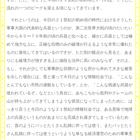
流れの一つのピークを迎える頃になってきています。
それというのは、今日の２１世紀の初め頃の時代におけるそうした
軍事大国の代表的な兵器というのが、第二次世界大戦の頃のだいたい
今から６０〜７０年前の頃の兵器と比べると、確かに兵器としては極
めて強力な上に、正確な目標のみの破壊が行えるような非常に優れた
ものに進化してきてはいるのですが、ただ別の観点から見ると、あま
りにも破壊力が強すぎる上に値段も法外に高いのみならず、その上、
もし、それが少しでも軍事的な目標のような所から外れて大きな被害
を出した場合には、昔と違って今日のような情報社会では、「こんな
とんでもない市民の虐殺をしているぞ」とか、「こんな残虐な武器が
使われているぞ」などという具合に、あちこちから批判やクレームの
山が持ち上がってきてしまうような状況になってしまったために、は
っきり言うと今日のような２１世紀の情報社会では、ある意味で地球
上の兵器というものがあまりにも完成され過ぎてしまっているため
に、昔のようにパッとたくさん乱雑に作っては使う、またパッとたく
さん乱雑に作っては使うというような単なる経済運営のための軍事支