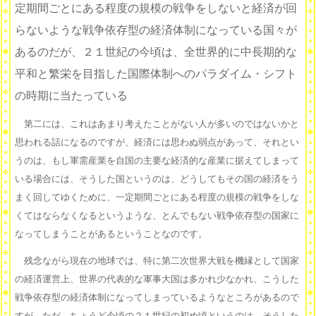
定期間ごとにある程度の規模の戦争をしないと経済が回
らないような戦争依存型の経済体制になっている国々が
あるのだが、２１世紀の今頃は、全世界的に中長期的な
平和と繁栄を目指した国際体制へのパラダイム・シフト
の時期に当たっている
第二には、これはあまり考えたことがない人が多いのではないかと
思われる話になるのですが、経済には思わぬ弱点があって、それとい
うのは、もし軍需産業を自国の主要な経済的な産業に据えてしまって
いる場合には、そうした国というのは、どうしてもその国の経済をう
まく回してゆくために、一定期間ごとにある程度の規模の戦争をしな
くてはならなくなるというような、とんでもない戦争依存型の国家に
なってしまうことがあるということなのです。
残念ながら現在の地球では、特に第二次世界大戦を機縁として国家
の経済運営上、世界の代表的な軍事大国は多かれ少なかれ、こうした
戦争依存型の経済体制になってしまっているようなところがあるので
すが、ただ、ちょうど今頃の２１世紀の初め頃というのは、そうした