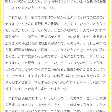
出というのが、だんだん、そう簡単には行いづらいような状況に変化
してきているということなのです。
それでは、少し前までの地球の今頃から近未来にかけての歴史のシ
ナリオ（たくさんの並行世界の状況のこと）では、いったいどうなっ
ていたのかというと、たいてい、どこかの地域で、とんでもない非常
事態が発生して第三次世界大戦が勃発し、その結果、やがて全世界の
あちこちで壊滅的な破壊や混乱が起きて、そのうち、そうした戦争依
存型の経済体制自体も大崩壊してしまうというようなシナリオに落ち
着くことが非常に多かったのですが、当然のことですが、そういうシ
ナリオになった場合には、たいてい、とてもではないが、口で言うこ
とができないくらいのものすごい犠牲者と被害が巻き起こることにな
り、その後は、よく近未来を描いた映画のネタになるような非常にす
さんだ未来世界が、ひたすら長く長く続いてゆくというような未来の
状況になることが非常に多かったようです。
それでは現在の地球は、いったいどのような方向で、こうした事態
を回避しようとしているのかというと、これは細かく言うと、またと
てつもなく長い話になるので、ここでは省略しますが、大まかに要点