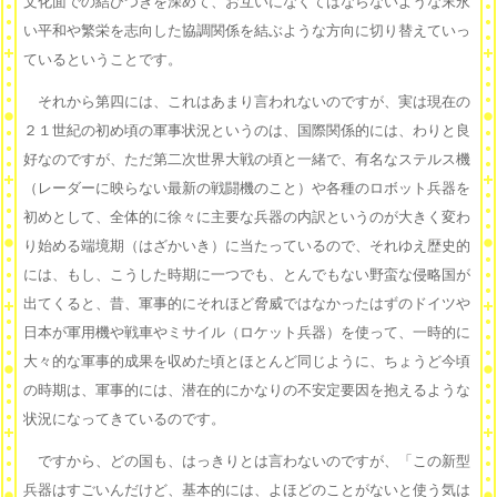
文化面での結びつきを深めて、お互いになくてはならないような末永
い平和や繁栄を志向した協調関係を結ぶような方向に切り替えていっ
ているということです。
それから第四には、これはあまり言われないのですが、実は現在の
２１世紀の初め頃の軍事状況というのは、国際関係的には、わりと良
好なのですが、ただ第二次世界大戦の頃と一緒で、有名なステルス機
（レーダーに映らない最新の戦闘機のこと）や各種のロボット兵器を
初めとして、全体的に徐々に主要な兵器の内訳というのが大きく変わ
り始める端境期（はざかいき）に当たっているので、それゆえ歴史的
には、もし、こうした時期に一つでも、とんでもない野蛮な侵略国が
出てくると、昔、軍事的にそれほど脅威ではなかったはずのドイツや
日本が軍用機や戦車やミサイル（ロケット兵器）を使って、一時的に
大々的な軍事的成果を収めた頃とほとんど同じように、ちょうど今頃
の時期は、軍事的には、潜在的にかなりの不安定要因を抱えるような
状況になってきているのです。
ですから、どの国も、はっきりとは言わないのですが、「この新型
兵器はすごいんだけど、基本的には、よほどのことがないと使う気は