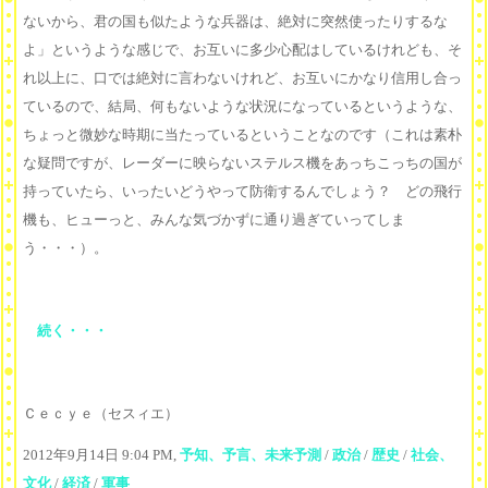
ないから、君の国も似たような兵器は、絶対に突然使ったりするな
よ」というような感じで、お互いに多少心配はしているけれども、そ
れ以上に、口では絶対に言わないけれど、お互いにかなり信用し合っ
ているので、結局、何もないような状況になっているというような、
ちょっと微妙な時期に当たっているということなのです（これは素朴
な疑問ですが、レーダーに映らないステルス機をあっちこっちの国が
持っていたら、いったいどうやって防衛するんでしょう？ どの飛行
機も、ヒューっと、みんな気づかずに通り過ぎていってしま
う・・・）。
続く・・・
Ｃｅｃｙｅ（セスィエ）
2012年9月14日 9:04 PM,
予知、予言、未来予測
/
政治
/
歴史
/
社会、
文化
/
経済
/
軍事