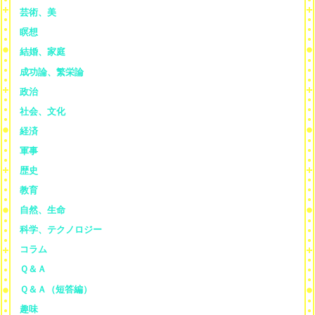
芸術、美
瞑想
結婚、家庭
成功論、繁栄論
政治
社会、文化
経済
軍事
歴史
教育
自然、生命
科学、テクノロジー
コラム
Ｑ＆Ａ
Ｑ＆Ａ（短答編）
趣味