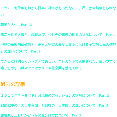
コラム 何千年も前から日本に神道があったなんて、私には全然信じられな
い
職業と人生 Part 12
第二次世界大戦と、現在及び、少し先の未来の世界の状況について Part 1
地球の宗教的価値観と、高次元宇宙の高度な文明における宇宙的な光の信仰
との違いについて Part 1
できるだけ明るくシンプルで美しい、エレガントで洗練された、使いやすく
過ごしやすい服やアクセサリーや住空間を整えてゆく
過去の記事
２０１５年７～８（９）月現在のアセンションの状況について Part 11
戦前戦中の「大日本帝国」と戦後の「日本国」の違いについて Part 3
霊現象が正しいかどうかの見分け方について Part 3