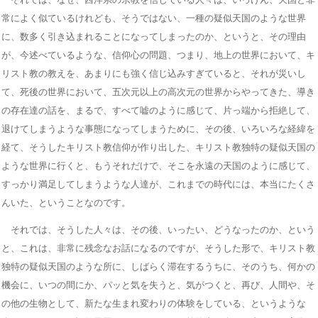
常によく似ているけれども、そうではない、一種の疑似天国のような世界
に、数多く引き込まれることになってしまったのか、というと、その理由
が、今述べているような、信仰心の問題、つまり、地上の世界において、キ
リスト教の教えを、あまりにも強く信じ込みすぎていると、それが災いし
て、死後の世界において、五次元以上の高次元の世界からやってきた、導き
の存在達の話を、まるで、すべて嘘のように感じて、片っ端から拒絶して、
退けてしまうような事態になってしまうために、その後、いろいろな経緯を
経て、そうしたキリスト教信仰が作り出した、キリスト教独特の疑似天国の
ような世界に行くと、もうそれだけで、そこを永遠の天国のように感じて、
すっかり満足してしまうような人達が、これまでの時代には、本当にたくさ
んいた、ということなのです。
それでは、そうした人々は、その後、いったい、どうなったのか、という
と、これは、非常に残念なお話になるのですが、そうした形で、キリスト教
独特の疑似天国のような所に、しばらく滞在するうちに、そのうち、何かの
機会に、いつの間にか、パッと気を失うと、気がつくと、再び、人間や、そ
の他の生物として、新たな生まれ変わりの体験をしている、というような