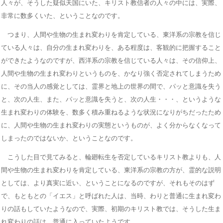
人々が、そうした疑似天国にいた、キリスト教信者の人々の中には、実際、
非常に数多くいた、ということなのです。
つまり、人間や生物の生まれ変わりを肯定している、東洋系の宗教を信じ
ている人々は、自分の生まれ変わりを、ある程度は、客観的に把握すること
ができたようなのですが、西洋系の宗教を信じている人々は、その信仰上、
人間や生物の生まれ変わりというものを、かなり強く否定されてしまうため
に、その当人の感覚としては、霊界と地上の世界の間で、パッと意識を失う
と、次の人生、また、パッと意識を失うと、次の人生・・・、というような
生まれ変わりの体験を、数多く積み重ねるような状況になりがちだったため
に、人間や生物の生まれ変わりの実態というものが、よく分からなくなって
しまったのではないか、ということなのです。
こうした目で見てみると、輪廻転生を否定しているキリスト教よりも、人
間や生物の生まれ変わりを肯定している、東洋系の宗教の方が、霊的な説明
としては、より真実に近い、ということになるのですが、それもそのはず
で、もともとの「イエス」と呼ばれた人は、当時、わりと普通に生まれ変わ
りの話もしていたようなので、実際、初期のキリスト教では、そうした生ま
れ変わりの話は、普通に入っていたようです。