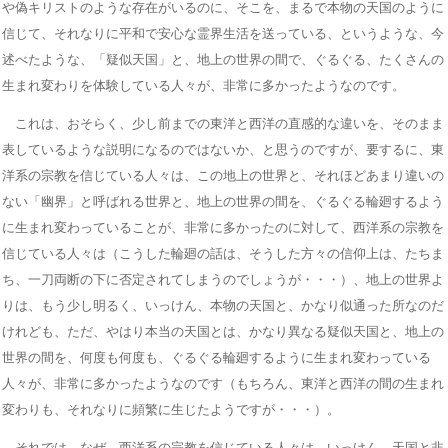
や偽キリストのような存在がいるのに、そこを、まるで本物の天国のように
信じて、それなりに平和で安心な霊界生活を送っている、というような、今
述べたような、「疑似天国」と、地上の世界の間で、ぐるぐる、たくさんの
生まれ変わりを体験している人々が、非常に多かったようなのです。
これは、おそらく、少し前までの東洋と西洋の直感的な違いを、そのまま
表しているような説明になるのではないか、と思うのですが、要するに、東
洋系の宗教を信じている人々は、この地上の世界と、それほどあまり違いの
ない「幽界」と呼ばれる世界と、地上の世界の間を、ぐるぐる輪廻するよう
に生まれ変わっていることが、非常に多かったのに対して、西洋系の宗教を
信じている人々は（こうした輪廻の話は、そうした方々の信仰上は、たちま
ち、一刀両断の下に否定されてしまうのでしょうが・・・）、地上の世界よ
りは、もう少し明るく、いっけん、本物の天国と、かなり似通った所なのだ
けれども、ただ、やはり本当の天国とは、かなり異なる疑似天国と、地上の
世界の間を、何度も何度も、ぐるぐる輪廻するように生まれ変わっている
人々が、非常に多かったようなのです（もちろん、東洋と西洋の間の生まれ
変わりも、それなりに頻繁に生じたようですが・・・）。
それでは、なぜ、西洋系の宗教を信じている人々は、いっけん、天国と非