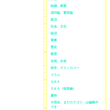
結婚、家庭
成功論、繁栄論
政治
社会、文化
経済
軍事
歴史
教育
自然、生命
科学、テクノロジー
コラム
Ｑ＆Ａ
Ｑ＆Ａ（短答編）
趣味
※現在、まだカテゴリ—は編集中
です