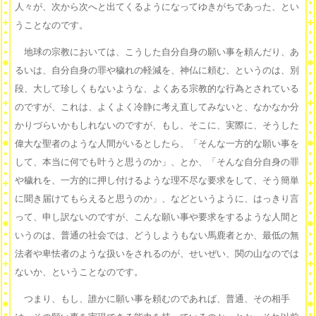
人々が、次から次へと出てくるようになってゆきがちであった、とい
うことなのです。
地球の宗教においては、こうした自分自身の願い事を頼んだり、あ
るいは、自分自身の罪や穢れの軽減を、神仏に頼む、というのは、別
段、大して珍しくもないような、よくある宗教的な行為とされている
のですが、これは、よくよく冷静に考え直してみないと、なかなか分
かりづらいかもしれないのですが、もし、そこに、実際に、そうした
偉大な聖者のような人間がいるとしたら、「そんな一方的な願い事を
して、本当に何でも叶うと思うのか」、とか、「そんな自分自身の罪
や穢れを、一方的に押し付けるような理不尽な要求をして、そう簡単
に聞き届けてもらえると思うのか」、などというように、はっきり言
って、申し訳ないのですが、こんな願い事や要求をするような人間と
いうのは、普通の社会では、どうしようもない馬鹿者とか、最低の無
法者や卑怯者のような扱いをされるのが、せいぜい、関の山なのでは
ないか、ということなのです。
つまり、もし、誰かに願い事を頼むのであれば、普通、その相手