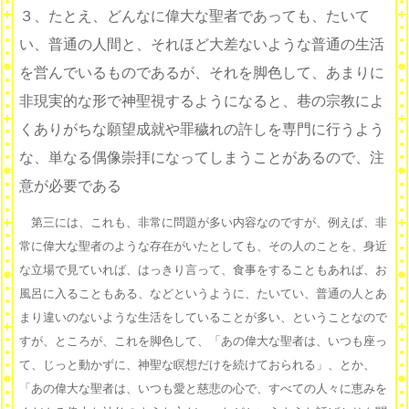
３、たとえ、どんなに偉大な聖者であっても、たいて
い、普通の人間と、それほど大差ないような普通の生活
を営んでいるものであるが、それを脚色して、あまりに
非現実的な形で神聖視するようになると、巷の宗教によ
くありがちな願望成就や罪穢れの許しを専門に行うよう
な、単なる偶像崇拝になってしまうことがあるので、注
意が必要である
第三には、これも、非常に問題が多い内容なのですが、例えば、非
常に偉大な聖者のような存在がいたとしても、その人のことを、身近
な立場で見ていれば、はっきり言って、食事をすることもあれば、お
風呂に入ることもある、などというように、たいてい、普通の人とあ
まり違いのないような生活をしていることが多い、ということなので
すが、ところが、これを脚色して、「あの偉大な聖者は、いつも座っ
て、じっと動かずに、神聖な瞑想だけを続けておられる」、とか、
「あの偉大な聖者は、いつも愛と慈悲の心で、すべての人々に恵みを