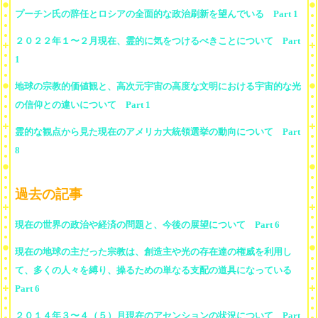
プーチン氏の辞任とロシアの全面的な政治刷新を望んでいる Part 1
２０２２年１〜２月現在、霊的に気をつけるべきことについて Part
1
地球の宗教的価値観と、高次元宇宙の高度な文明における宇宙的な光
の信仰との違いについて Part 1
霊的な観点から見た現在のアメリカ大統領選挙の動向について Part
8
過去の記事
現在の世界の政治や経済の問題と、今後の展望について Part 6
現在の地球の主だった宗教は、創造主や光の存在達の権威を利用し
て、多くの人々を縛り、操るための単なる支配の道具になっている
Part 6
２０１４年３〜４（５）月現在のアセンションの状況について Part