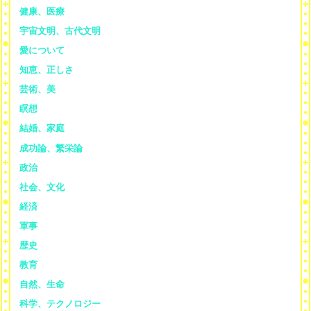
健康、医療
宇宙文明、古代文明
愛について
知恵、正しさ
芸術、美
瞑想
結婚、家庭
成功論、繁栄論
政治
社会、文化
経済
軍事
歴史
教育
自然、生命
科学、テクノロジー