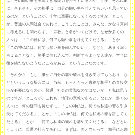
は、その願い事を実現できる能力を持っているのか、とか、それ以前
に、そもそも、その相手は、自分の願い事を叶えてもいいと思ってい
るのか、ということが、非常に重要になってくるのですが、ところ
が、普通の人間社会であれば、こうしたことは、みんな、かなり真剣
に考えるにも関わらず、「宗教」と名がつくだけで、なぜか多くの
人々は、「この神仏は、何でも願い事を叶えてくださる」、とか、
「この神仏には、何でも願い事を頼んでいい」、などと、あまり深く
考えることなく、勝手に信じ込んで、判断するような人達が、本当に
後を絶たないようなところがある、ということなのです。
それから、もし、誰かに自分の罪や穢れを引き受けてもらおう、な
どというような場合には、当然、もっともっと真剣な相手との直接交
渉が必要になるのが、普通、社会の常識なのではないか、と私は思う
のですが、ところが、これも、地球の宗教であると、なぜか、多くの
人々は、何の疑問も持たずに、「この神仏は、何でも私達の罪を引き
受けてくださる」、とか、「この神仏は、何でも私達の罪を許してく
ださる」、とか、「何でも私達の穢れを清めてくださる」、などとい
うように、普通の社会であれば、まずは、面と向かって、相手にお願