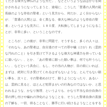
くださる偉大な神仏のような方だ」、などというような話ばかりを聞
かされるようになってしまうと、途端に、こうした「普通の人間の延
長線のような存在の聖者」という見方から、何だか、よく分からない
が、「普通の人間とは、全く異なる、偉大な神仏のような存在の聖
者」というような見方に、１８０度、大転換してしまうようになるこ
とが、非常に多い、ということなのです。
ところが、この後が、非常に問題で、そうすると、多くの人々は、
「それなら、あの聖者は、自分達のすべての罪や穢（けが）れ（霊的
な汚れのこと）を引き受けて下さるような偉大な神通力を持っている
に違いない」、とか、「あの聖者に願った願い事は、何でも叶うらし
い」、などという具合に、もし、その当の人物が、目の前にいれば、
まずは、絶対に引き受けてくれるはずもないような、とんでもない願
い事を、次々と、その聖者めがけて、願うようになったり、あるい
は、霊的に見ると、ほとんど犯罪まがいの行為なのではないか、と思
われるような、かなり無理、というよりも、かなり不当な自分自身の
罪の押し付けや穢れの浄化のようなことを、そうした聖者自身の直接
の了解を、一切、得ることなく、勝手に行い続けるようなことをする