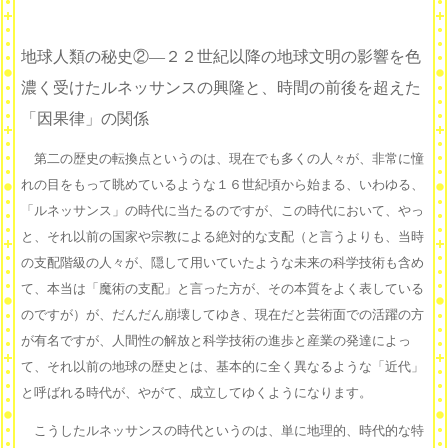
地球人類の秘史②―２２世紀以降の地球文明の影響を色
濃く受けたルネッサンスの興隆と、時間の前後を超えた
「因果律」の関係
第二の歴史の転換点というのは、現在でも多くの人々が、非常に憧
れの目をもって眺めているような１６世紀頃から始まる、いわゆる、
「ルネッサンス」の時代に当たるのですが、この時代において、やっ
と、それ以前の国家や宗教による絶対的な支配（と言うよりも、当時
の支配階級の人々が、隠して用いていたような未来の科学技術も含め
て、本当は「魔術の支配」と言った方が、その本質をよく表している
のですが）が、だんだん崩壊してゆき、現在だと芸術面での活躍の方
が有名ですが、人間性の解放と科学技術の進歩と産業の発達によっ
て、それ以前の地球の歴史とは、基本的に全く異なるような「近代」
と呼ばれる時代が、やがて、成立してゆくようになります。
こうしたルネッサンスの時代というのは、単に地理的、時代的な特