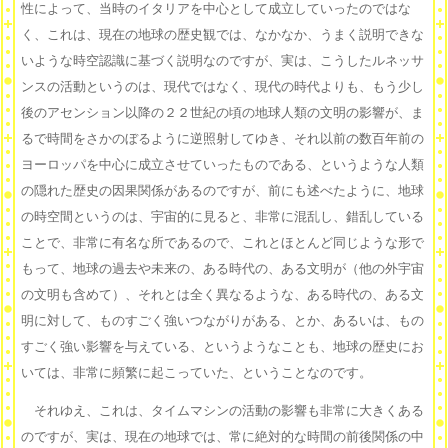
性によって、当時のイタリアを中心として成立していったのではな
く、これは、現在の地球の歴史観では、なかなか、うまく説明できな
いような時空認識に基づく説明なのですが、実は、こうしたルネッサ
ンスの活動というのは、現代ではなく、現代の時代よりも、もう少し
後のアセンション以降の２２世紀の頃の地球人類の文明の影響が、ま
るで時間をさかのぼるように逆照射してゆき、それ以前の数百年前の
ヨーロッパを中心に成立させていったものである、というような人類
の隠れた歴史の因果関係があるのですが、前にも述べたように、地球
の時空間というのは、宇宙的に見ると、非常に混乱し、錯乱している
ことで、非常に有名な所であるので、これとほとんど同じような形で
もって、地球の過去や未来の、ある時代の、ある文明が（他の外宇宙
の文明も含めて）、それとは全く異なるような、ある時代の、ある文
明に対して、ものすごく強いつながりがある、とか、あるいは、もの
すごく強い影響を与えている、というようなことも、地球の歴史にお
いては、非常に頻繁に起こっていた、ということなのです。
それゆえ、これは、タイムマシンの活動の影響も非常に大きくある
のですが、実は、現在の地球では、常に絶対的な時間の前後関係の中