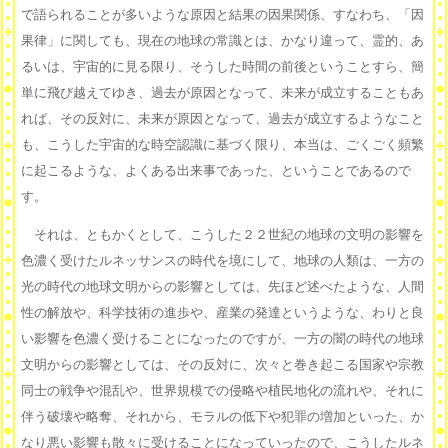
で語られることが多いような原因と結果の因果関係、すなわち、「因
果律」に関しても、現在の地球の常識とは、かなり違って、霊的、あ
るいは、宇宙的に見る限り、そうした時間の前後ということすら、簡
単に飛び越えてゆき、過去が原因となって、未来が成立することもあ
れば、その反対に、未来が原因となって、過去が成立するようなこと
も、こうした宇宙的な時空認識に基づく限り、本当は、ごくごく頻繁
に起こるような、よくある出来事であった、ということであるので
す。
それは、ともかくとして、こうした２２世紀の地球の文明の影響を
色濃く受けたルネッサンスの時代を境にして、地球の人類は、一方の
光の時代の地球文明からの影響としては、先ほど述べたような、人間
性の解放や、科学技術の進歩や、産業の発達というような、わりと良
い影響を色濃く受けることになったのですが、一方の闇の時代の地球
文明からの影響としては、その反対に、次々と巻き起こる国家や宗教
同士の戦争や混乱や、世界規模での侵略や植民地化の流れや、それに
伴う破壊や略奪、それから、モラルの低下や犯罪の増加といった、か
なり悪い影響も散々に受けることになっていったので、こうしたルネ