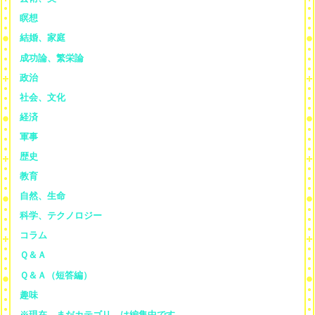
瞑想
結婚、家庭
成功論、繁栄論
政治
社会、文化
経済
軍事
歴史
教育
自然、生命
科学、テクノロジー
コラム
Ｑ＆Ａ
Ｑ＆Ａ（短答編）
趣味
※現在、まだカテゴリ—は編集中です