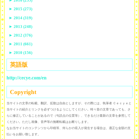
►
2016 (255)
►
2015 (273)
►
2014 (319)
►
2013 (248)
►
2012 (376)
►
2011 (661)
►
2010 (156)
英語版
http://cecye.com/en
Copyright
当サイトの文章の転載、翻訳、拡散は自由としますが、その際には、執筆者 Ｃｅｃｙｅと
当サイトの紹介とリンクを必ずつけるようにしてください。時々昔の文章であっても、さ
らに修正していることがあるので（句読点の位置等）、できるだけ最新の文章を参照して
ください。ただし画像、音声等の無断転載はお断りします。
なお当サイトのコンテンツから印税等、何らかの収入が発生する場合は、適正な金額の支
払いをお願い致します。