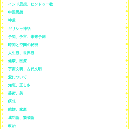
インド思想、ヒンドゥー教
中国思想
神道
ギリシャ神話
予知、予言、未来予測
時間と空間の秘密
人生観、世界観
健康、医療
宇宙文明、古代文明
愛について
知恵、正しさ
芸術、美
瞑想
結婚、家庭
成功論、繁栄論
政治