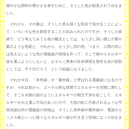
穏やかな調和や豊かさを表すために、そうした色が創造されてゆきま
した。
それから、その後は、そうした色を様々な割合で混ぜることによっ
て、いろいろな色を創造することが試みられたのですが、そうした経
緯で、どう考えてみても色の概念としては、もう少し深い感じの青や
紫のような色彩と、それから、もう少し別の色、つまり、人間の目に
は見えないような色の電磁波の領域を作って、そこで熱やエネルギー
波を運ぶようにしないと、おそらく将来の生命環境を形作る光の役割
としては、不十分だろう、という結論になりました。
それが今日、「赤外線」や「紫外線」と呼ばれる電磁波になるので
すが、それ以前から、エーテル的な状態でエネルギーを空間に満たし
て、そこを水面の波のようにエネルギーの相互干渉を起こして、エネ
ルギーを伝え運ぶ方法があったので、七色の虹に代表されるような可
視光線以外の電磁波の領域は、そうした赤外線や紫外線や、電波やエ
ックス線といった様々なエネルギー波が行き交う領域になってゆきま
した。