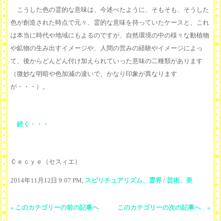
こうした色の霊的な意味は、今述べたように、そもそも、そうした
色が創造された時点で元々、霊的な意味を持っていたケースと、これ
は本当に時代や地域にもよるのですが、自然環境の中の様々な動植物
や鉱物の生み出すイメージや、人間の営みの経験やイメージによっ
て、後からどんどん付け加えられていった意味の二種類があります
（微妙な明暗や色加減の違いで、かなり印象が異なります
が・・・）。
続く・・・
Ｃｅｃｙｅ（セスィエ）
2014年11月12日 9:07 PM,
スピリチュアリズム、霊界
/
芸術、美
« このカテゴリーの前の記事へ
このカテゴリーの次の記事へ »