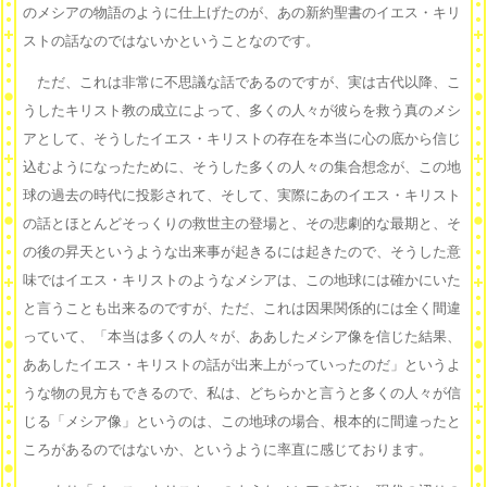
のメシアの物語のように仕上げたのが、あの新約聖書のイエス・キリ
ストの話なのではないかということなのです。
ただ、これは非常に不思議な話であるのですが、実は古代以降、こ
うしたキリスト教の成立によって、多くの人々が彼らを救う真のメシ
アとして、そうしたイエス・キリストの存在を本当に心の底から信じ
込むようになったために、そうした多くの人々の集合想念が、この地
球の過去の時代に投影されて、そして、実際にあのイエス・キリスト
の話とほとんどそっくりの救世主の登場と、その悲劇的な最期と、そ
の後の昇天というような出来事が起きるには起きたので、そうした意
味ではイエス・キリストのようなメシアは、この地球には確かにいた
と言うことも出来るのですが、ただ、これは因果関係的には全く間違
っていて、「本当は多くの人々が、ああしたメシア像を信じた結果、
ああしたイエス・キリストの話が出来上がっていったのだ」というよ
うな物の見方もできるので、私は、どちらかと言うと多くの人々が信
じる「メシア像」というのは、この地球の場合、根本的に間違ったと
ころがあるのではないか、というように率直に感じております。