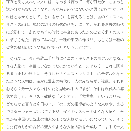
存在を受け入れない人には、はっきり言って、何が何だか、ちょっと
訳が分からないようなところがあるのではないかと思うのですが、そ
れはともかくとして、とにもかくにも言えることは、あのイエス・キ
リストの話は、現代の辺りの時代の話を元にして、それを過去の時代
に投影して、あたかもその時代に本当にあったかのごとく多くの人々
に信じさせた、言ってみれば、一種の架空の作り話、もしくは一種の
架空の映画のようなものであったということです。
それでは、今から約二千年前にイエス・キリストのモデルとなるよ
うな人物は、本当にいなかったのかというと、おそらく、これに関す
る最も正しい説明は、そうした「イエス・キリスト」のモデルとなっ
たような人物は、確かに過去の時代に一人のみならず、複数、それも
おそらく数十人ぐらいはいたと思われるのですが、それは現代人の感
覚で言うと、キリスト教的な「メシア」、「救世主」というよりも、
どちらかと言うと今日のインドのヨガの指導者のような人物や、まる
でスターウォーズに出てくるジェダイのマスターのような人物や、そ
れから中国の伝説上の仙人のような人物がモデルになっていて、そう
した何通りかの古代の聖人のような人物の話を合成して、まるで一人