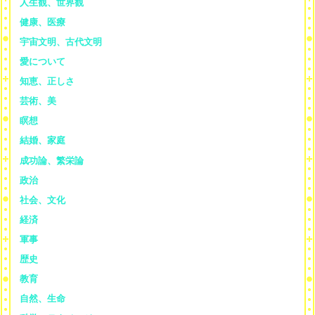
人生観、世界観
健康、医療
宇宙文明、古代文明
愛について
知恵、正しさ
芸術、美
瞑想
結婚、家庭
成功論、繁栄論
政治
社会、文化
経済
軍事
歴史
教育
自然、生命