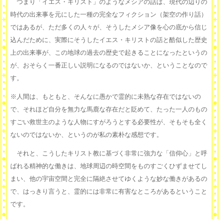
つまり「イエス・キリスト」のようなメシアの話は、現代の辺りの
時代の出来事を元にした一種の完全なフィクション（架空の作り話）
ではあるが、ただ多くの人々が、そうしたメシア像を心の底から信じ
込んだために、実際にそうしたイエス・キリストの話と酷似した歴史
上の出来事が、この地球の過去の歴史で起きることになったというの
が、おそらく一番正しい説明になるのではないか、ということなので
す。
※人間は、もともと、そんなに愚かで霊的に未熟な存在ではないの
で、それほど自分を無力な馬鹿な存在だと貶めて、たった一人のもの
すごい救世主のような人物にすがろうとする必要性が、そもそも全く
ないのではないか、というのが私の素朴な感想です。
それと、こうしたキリスト教に基づく非常に強力な「信仰心」と呼
ばれる精神的な働きは、地球周辺の時空間をものすごくひずませてし
まい、他の宇宙空間と完全に隔絶させてゆくような妙な働きがあるの
で、はっきり言うと、霊的には非常に有害なところがあるということ
です。