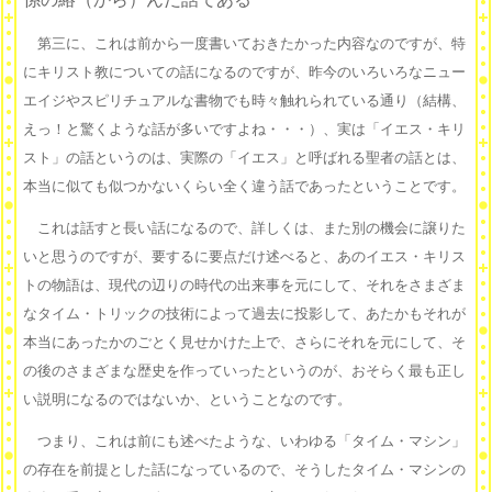
第三に、これは前から一度書いておきたかった内容なのですが、特
にキリスト教についての話になるのですが、昨今のいろいろなニュー
エイジやスピリチュアルな書物でも時々触れられている通り（結構、
えっ！と驚くような話が多いですよね・・・）、実は「イエス・キリ
スト」の話というのは、実際の「イエス」と呼ばれる聖者の話とは、
本当に似ても似つかないくらい全く違う話であったということです。
これは話すと長い話になるので、詳しくは、また別の機会に譲りた
いと思うのですが、要するに要点だけ述べると、あのイエス・キリス
トの物語は、現代の辺りの時代の出来事を元にして、それをさまざま
なタイム・トリックの技術によって過去に投影して、あたかもそれが
本当にあったかのごとく見せかけた上で、さらにそれを元にして、そ
の後のさまざまな歴史を作っていったというのが、おそらく最も正し
い説明になるのではないか、ということなのです。
つまり、これは前にも述べたような、いわゆる「タイム・マシン」
の存在を前提とした話になっているので、そうしたタイム・マシンの