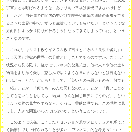
き物達には、残念ながら、反ワンネス的な世界、いわゆる、「低次元
宇宙」とも呼ばれるような、あまり高い幸福は実現できないけれど
も、ただ、自分達の仲間内の中だけで闘争や欲望の無限の追求ができ
るような世界の中で、ずっと生活していてもらいたい、というような
方向性にすっかり切り変わるようになってきてしまっていた、という
ことなのです。
これが、キリスト教やイスラム教で言うところの「最後の審判」に
よる天国と地獄の世界への分離ということであるのですが、こうした
状況から見る限り、確かにワンネス的な発想は、他の人々や他の生き
物達をより深く愛し、慈しんでゆくような良い面もないとは言えない
けれども、ただ、だからと言って、「良いものも悪いものも、何でも
一緒」、とか、「何でも、みんな同じなのだ」、とか、「良いことを
しても悪いことをしても、結局、みんな同じ世界に行くのだ」、とい
うような物の見方をするなら、それは、霊的に見ても、この世的に見
ても、大きな間違いなのではないか、ということなのです。
このように現在、こうしたアセンション系やスピリチュアル系でよ
く頻繁に取り上げられることが多い「ワンネス」的な考え方につい