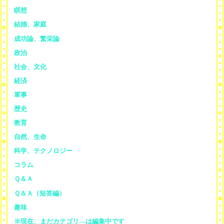
瞑想
結婚、家庭
成功論、繁栄論
政治
社会、文化
経済
軍事
歴史
教育
自然、生命
科学、テクノロジー
コラム
Ｑ＆Ａ
Ｑ＆Ａ（短答編）
趣味
※現在、まだカテゴリ—は編集中です