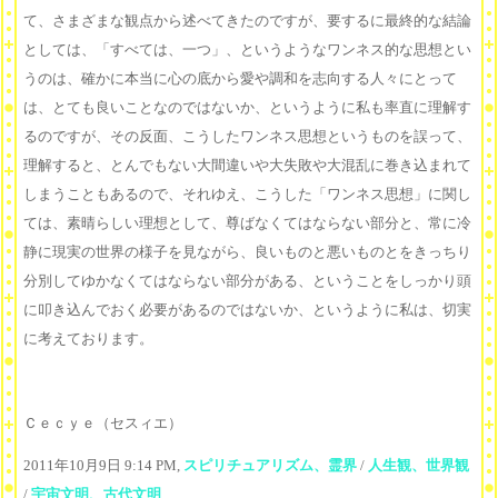
て、さまざまな観点から述べてきたのですが、要するに最終的な結論
としては、「すべては、一つ」、というようなワンネス的な思想とい
うのは、確かに本当に心の底から愛や調和を志向する人々にとって
は、とても良いことなのではないか、というように私も率直に理解す
るのですが、その反面、こうしたワンネス思想というものを誤って、
理解すると、とんでもない大間違いや大失敗や大混乱に巻き込まれて
しまうこともあるので、それゆえ、こうした「ワンネス思想」に関し
ては、素晴らしい理想として、尊ばなくてはならない部分と、常に冷
静に現実の世界の様子を見ながら、良いものと悪いものとをきっちり
分別してゆかなくてはならない部分がある、ということをしっかり頭
に叩き込んでおく必要があるのではないか、というように私は、切実
に考えております。
Ｃｅｃｙｅ（セスィエ）
2011年10月9日 9:14 PM,
スピリチュアリズム、霊界
/
人生観、世界観
/
宇宙文明、古代文明