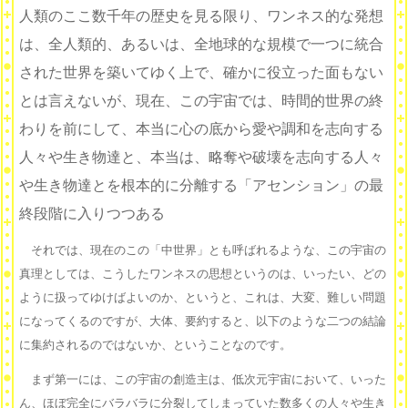
人類のここ数千年の歴史を見る限り、ワンネス的な発想
は、全人類的、あるいは、全地球的な規模で一つに統合
された世界を築いてゆく上で、確かに役立った面もない
とは言えないが、現在、この宇宙では、時間的世界の終
わりを前にして、本当に心の底から愛や調和を志向する
人々や生き物達と、本当は、略奪や破壊を志向する人々
や生き物達とを根本的に分離する「アセンション」の最
終段階に入りつつある
それでは、現在のこの「中世界」とも呼ばれるような、この宇宙の
真理としては、こうしたワンネスの思想というのは、いったい、どの
ように扱ってゆけばよいのか、というと、これは、大変、難しい問題
になってくるのですが、大体、要約すると、以下のような二つの結論
に集約されるのではないか、ということなのです。
まず第一には、この宇宙の創造主は、低次元宇宙において、いった
ん、ほぼ完全にバラバラに分裂してしまっていた数多くの人々や生き