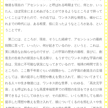
物達を現在の「アセンション」と呼ばれる時期までに、何とか、いっ
たん、ほぼ完全にまとめあげることができるようなところまで持って
いくことはできたので、その点では、ワンネス的な発想も、確かにこ
れまでの時代には、ある程度、役に立ったようなところがある、とい
うことです。
第二には、ところが、現在、そうした経緯で、アセンションの最終
段階に至って、いったい、何が起きているのか、というと、これは、
実に残念なお知らせなのですが、この宇宙の歴史の過程、並びに、創
造主の生命力の状況から見る限り、もうすでにワンネス的な宇宙の統
合は、完全に不可能な状況になってきているので、地球の時間で言う
ところの、ここ数千年前ぐらいの段階から、この宇宙の創造主の立場
としては、彼の提示した理想や教えを受け入れて、彼についてきてく
れる人々や生き物達には、ワンネス的な世界、いわゆる、「高次元宇
宙」とも呼ばれるような高度幸福世界での理想の生活をできるだけ保
障できるようにしてゆきたいが、その反対に、いくら努力しても彼の
提示した理想や教えを受け入れて、彼についてくるのを拒む人々や生