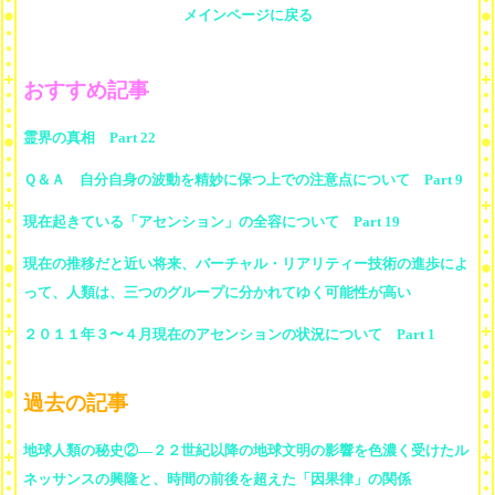
メインページに戻る
おすすめ記事
霊界の真相 Part 22
Ｑ＆Ａ 自分自身の波動を精妙に保つ上での注意点について Part 9
現在起きている「アセンション」の全容について Part 19
現在の推移だと近い将来、バーチャル・リアリティー技術の進歩によ
って、人類は、三つのグループに分かれてゆく可能性が高い
２０１１年３〜４月現在のアセンションの状況について Part 1
過去の記事
地球人類の秘史②―２２世紀以降の地球文明の影響を色濃く受けたル
ネッサンスの興隆と、時間の前後を超えた「因果律」の関係