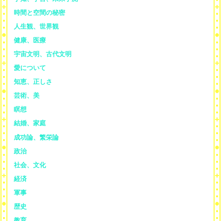
時間と空間の秘密
人生観、世界観
健康、医療
宇宙文明、古代文明
愛について
知恵、正しさ
芸術、美
瞑想
結婚、家庭
成功論、繁栄論
政治
社会、文化
経済
軍事
歴史
教育