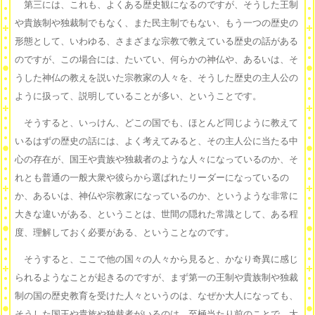
第三には、これも、よくある歴史観になるのですが、そうした王制
や貴族制や独裁制でもなく、また民主制でもない、もう一つの歴史の
形態として、いわゆる、さまざまな宗教で教えている歴史の話がある
のですが、この場合には、たいてい、何らかの神仏や、あるいは、そ
うした神仏の教えを説いた宗教家の人々を、そうした歴史の主人公の
ように扱って、説明していることが多い、ということです。
そうすると、いっけん、どこの国でも、ほとんど同じように教えて
いるはずの歴史の話には、よく考えてみると、その主人公に当たる中
心の存在が、国王や貴族や独裁者のような人々になっているのか、そ
れとも普通の一般大衆や彼らから選ばれたリーダーになっているの
か、あるいは、神仏や宗教家になっているのか、というような非常に
大きな違いがある、ということは、世間の隠れた常識として、ある程
度、理解しておく必要がある、ということなのです。
そうすると、ここで他の国々の人々から見ると、かなり奇異に感じ
られるようなことが起きるのですが、まず第一の王制や貴族制や独裁
制の国の歴史教育を受けた人々というのは、なぜか大人になっても、
そうした国王や貴族や独裁者がいるのは、至極当たり前のことで、大