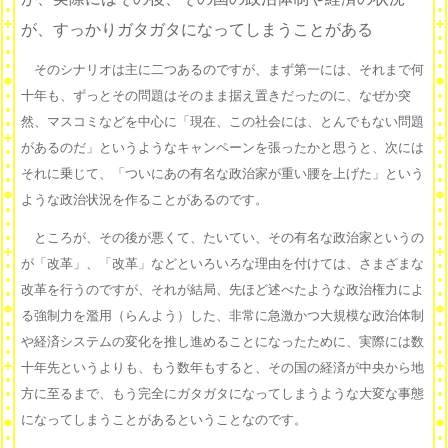
が、すっかりガタガタになってしまうことがある
そのシナリオは主に二つあるのですが、まず第一には、それまで何
十年も、ずっとその問題はそのまま据え置きだったのに、なぜか突
然、マスコミなどを中心に「現在、この社会には、とんでもない問題
があるのだ」というようなキャンペーンを張ったかと思うと、次には
それに乗じて、「ついにあの有名な政治家が重い腰を上げた」という
ような政治状況を作ることがあるのです。
ところが、その後が悪くて、たいてい、その有名な政治家というの
が「改革」、「改革」などといろいろな理由を付けては、さまざまな
改革を行うのですが、それが結局、先ほど述べたような政治権力によ
る強制力を濫用（らんよう）した、非常に急激かつ大規模な政治体制
や経済システムの変化を推し進めることになったために、実際には数
十年先というよりも、もう数年もすると、その国の経済が中央から地
方に至るまで、もう完全にガタガタになってしまうような大変な事態
になってしまうことがあるということなのです。