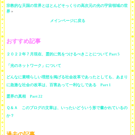
宗教的な天国の世界とほとんどそっくりの高次元の光の宇宙領域の世
界
»
メインページに戻る
おすすめ記事
２０２２年７月現在、霊的に気をつけるべきことについて Part 5
「光のネットワーク」について
どんなに素晴らしい理想を掲げる社会改革であったとしても、あまり
に急激な社会の改革は、百害あって一利なしである Part 1
霊界の真相 Part 22
Ｑ＆Ａ このブログの文章は、いったいどういう形で書かれているの
か？
過去の記事