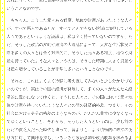
入れたりして、一挙に資産や財産を増やしていることが非常に多いと
いうことなのです。
もちろん、こうした元々ある程度、地位や財産があったような人々
が、すべて悪人であるとか、すべてとんでもない陰謀に加担している
人々であるというような認識は、私は全く持っていないのですが、た
だ、そうした政治の変動や経済の大混乱によって、大変な生活状況に
陥る多くの人々とは全く対照的に、そうした元々ある程度、地位や財
産を持っていたような人々というのは、そうした時期に大きく資産や
財産を増やしていることが非常に多いということなのです。
それと、これはよくよく冷静に考え直してみないと少し分かりづら
いのですが、実はその国の経済が発展して、多くの人々がだんだん経
済的に豊かになってゆくと、そうした人々と、その国において元々地
位や財産を持っていたような人々との間の経済的格差、つまり、その
社会における身分の格差のようなものが、だんだん非常に少なくなっ
てゆくということと、それから、そうした人々というのは、少し前の
ただの貧乏人だった時代と違って、昔よりも、より積極的に政治のあ
り方に対して興味を持ち、いろいろな政治参加や政治改革を求めるよ