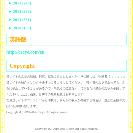
►
2013 (248)
►
2012 (376)
►
2011 (661)
►
2010 (156)
英語版
http://cecye.com/en
Copyright
当サイトの文章の転載、翻訳、拡散は自由としますが、その際には、執筆者 Ｃｅｃｙｅと
当サイトの紹介とリンクを必ずつけるようにしてください。時々昔の文章であっても、さ
らに修正していることがあるので（句読点の位置等）、できるだけ最新の文章を参照して
ください。ただし画像、音声等の無断転載はお断りします。
なお当サイトのコンテンツから印税等、何らかの収入が発生する場合は、適正な金額の支
払いをお願い致します。
Copyright (C) 2010-2025 Cecye. All rights reserved.
Copyright (C) 2010-2025 Cecye. All rights reserved.