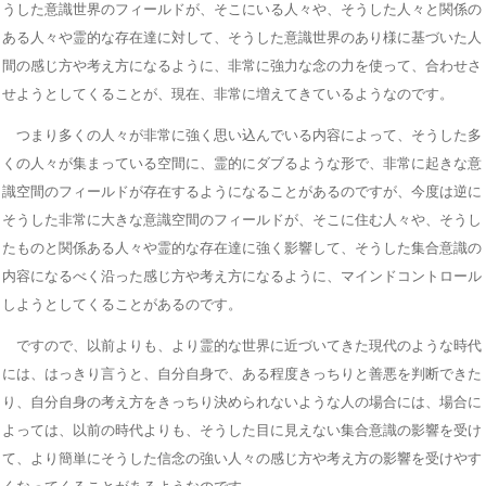
うした意識世界のフィールドが、そこにいる人々や、そうした人々と関係の
ある人々や霊的な存在達に対して、そうした意識世界のあり様に基づいた人
間の感じ方や考え方になるように、非常に強力な念の力を使って、合わせさ
せようとしてくることが、現在、非常に増えてきているようなのです。
つまり多くの人々が非常に強く思い込んでいる内容によって、そうした多
くの人々が集まっている空間に、霊的にダブるような形で、非常に起きな意
識空間のフィールドが存在するようになることがあるのですが、今度は逆に
そうした非常に大きな意識空間のフィールドが、そこに住む人々や、そうし
たものと関係ある人々や霊的な存在達に強く影響して、そうした集合意識の
内容になるべく沿った感じ方や考え方になるように、マインドコントロール
しようとしてくることがあるのです。
ですので、以前よりも、より霊的な世界に近づいてきた現代のような時代
には、はっきり言うと、自分自身で、ある程度きっちりと善悪を判断できた
り、自分自身の考え方をきっちり決められないような人の場合には、場合に
よっては、以前の時代よりも、そうした目に見えない集合意識の影響を受け
て、より簡単にそうした信念の強い人々の感じ方や考え方の影響を受けやす