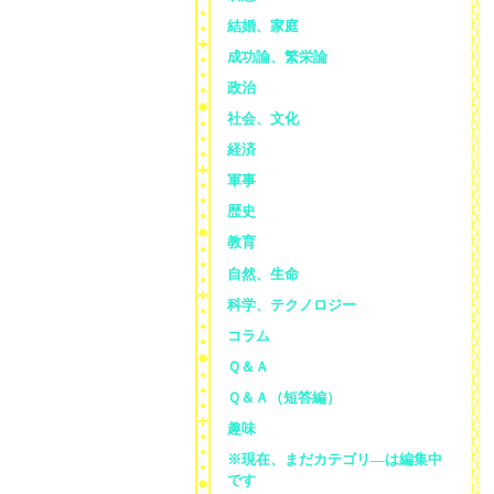
結婚、家庭
成功論、繁栄論
政治
社会、文化
経済
軍事
歴史
教育
自然、生命
科学、テクノロジー
コラム
Ｑ＆Ａ
Ｑ＆Ａ（短答編）
趣味
※現在、まだカテゴリ—は編集中
です