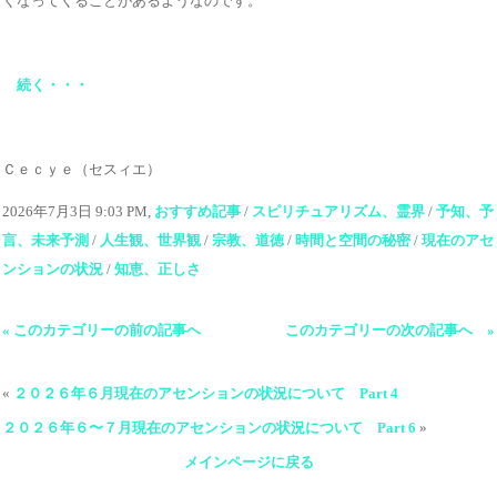
くなってくることがあるようなのです。
続く・・・
Ｃｅｃｙｅ（セスィエ）
2026年7月3日 9:03 PM,
おすすめ記事
/
スピリチュアリズム、霊界
/
予知、予
言、未来予測
/
人生観、世界観
/
宗教、道徳
/
時間と空間の秘密
/
現在のアセ
ンションの状況
/
知恵、正しさ
« このカテゴリーの前の記事へ
このカテゴリーの次の記事へ »
«
２０２６年６月現在のアセンションの状況について Part 4
２０２６年６〜７月現在のアセンションの状況について Part 6
»
メインページに戻る