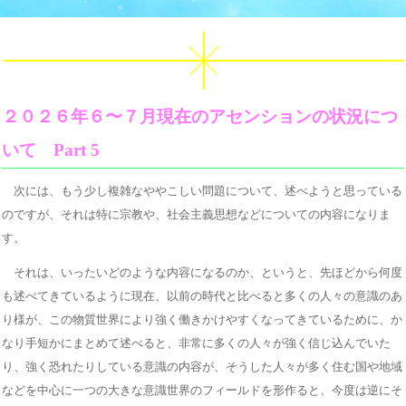
２０２６年６〜７月現在のアセンションの状況につ
いて Part 5
次には、もう少し複雑なややこしい問題について、述べようと思っている
のですが、それは特に宗教や、社会主義思想などについての内容になりま
す。
それは、いったいどのような内容になるのか、というと、先ほどから何度
も述べてきているように現在、以前の時代と比べると多くの人々の意識のあ
り様が、この物質世界により強く働きかけやすくなってきているために、か
なり手短かにまとめて述べると、非常に多くの人々が強く信じ込んでいた
り、強く恐れたりしている意識の内容が、そうした人々が多く住む国や地域
などを中心に一つの大きな意識世界のフィールドを形作ると、今度は逆にそ