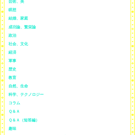
芸術、美
瞑想
結婚、家庭
成功論、繁栄論
政治
社会、文化
経済
軍事
歴史
教育
自然、生命
科学、テクノロジー
コラム
Ｑ＆Ａ
Ｑ＆Ａ（短答編）
趣味