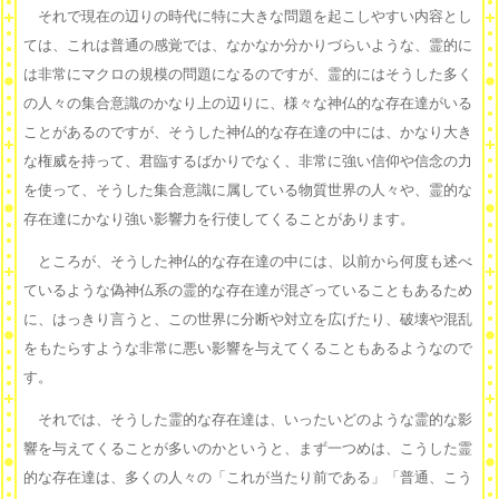
それで現在の辺りの時代に特に大きな問題を起こしやすい内容とし
ては、これは普通の感覚では、なかなか分かりづらいような、霊的に
は非常にマクロの規模の問題になるのですが、霊的にはそうした多く
の人々の集合意識のかなり上の辺りに、様々な神仏的な存在達がいる
ことがあるのですが、そうした神仏的な存在達の中には、かなり大き
な権威を持って、君臨するばかりでなく、非常に強い信仰や信念の力
を使って、そうした集合意識に属している物質世界の人々や、霊的な
存在達にかなり強い影響力を行使してくることがあります。
ところが、そうした神仏的な存在達の中には、以前から何度も述べ
ているような偽神仏系の霊的な存在達が混ざっていることもあるため
に、はっきり言うと、この世界に分断や対立を広げたり、破壊や混乱
をもたらすような非常に悪い影響を与えてくることもあるようなので
す。
それでは、そうした霊的な存在達は、いったいどのような霊的な影
響を与えてくることが多いのかというと、まず一つめは、こうした霊
的な存在達は、多くの人々の「これが当たり前である」「普通、こう