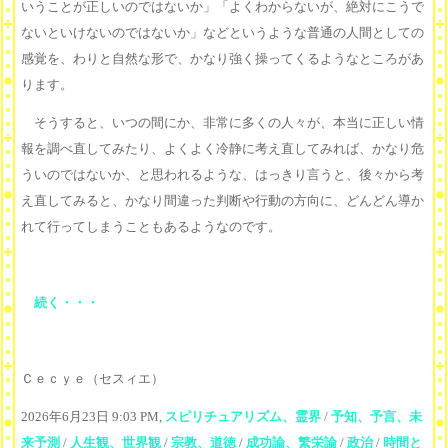
いうことが正しいのではないか」「よくわからないが、絶対にこうで
ないといけないのではないか」などというような普通の人間としての
感覚を、わりと自然な形で、かなり強く操ってくるようなところがあ
ります。
そうすると、いつの間にか、非常に多くの人々が、本当に正しい情
報を調べ直してみたり、よくよく冷静に考え直してみれば、かなり危
ういのではないか、と思われるような、はっきり言うと、後々から考
え直してみると、かなり間違った判断や行動の方向に、どんどん導か
れて行ってしまうこともあるようなのです。
続く・・・
Ｃｅｃｙｅ（セスィエ）
2026年6月23日 9:03 PM,
スピリチュアリズム、霊界
/
予知、予言、未
来予測
/
人生観、世界観
/
宗教、道徳
/
成功論、繁栄論
/
政治
/
時間と