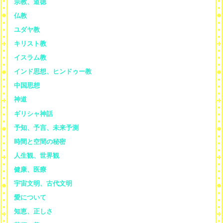
宗教、道徳
仏教
ユダヤ教
キリスト教
イスラム教
インド思想、ヒンドゥー教
中国思想
神道
ギリシャ神話
予知、予言、未来予測
時間と空間の秘密
人生観、世界観
健康、医療
宇宙文明、古代文明
愛について
知恵、正しさ