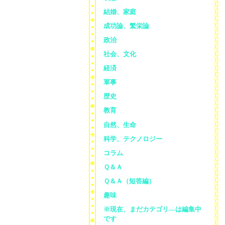
結婚、家庭
成功論、繁栄論
政治
社会、文化
経済
軍事
歴史
教育
自然、生命
科学、テクノロジー
コラム
Ｑ＆Ａ
Ｑ＆Ａ（短答編）
趣味
※現在、まだカテゴリ—は編集中
です