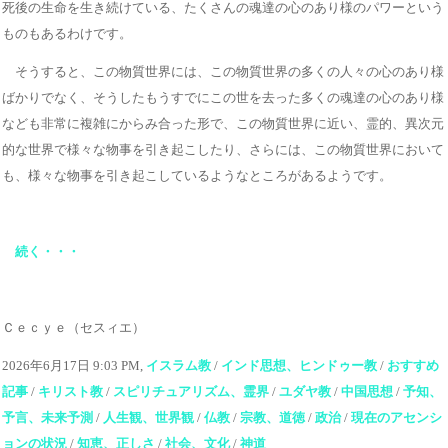
死後の生命を生き続けている、たくさんの魂達の心のあり様のパワーという
ものもあるわけです。
そうすると、この物質世界には、この物質世界の多くの人々の心のあり様
ばかりでなく、そうしたもうすでにこの世を去った多くの魂達の心のあり様
なども非常に複雑にからみ合った形で、この物質世界に近い、霊的、異次元
的な世界で様々な物事を引き起こしたり、さらには、この物質世界において
も、様々な物事を引き起こしているようなところがあるようです。
続く・・・
Ｃｅｃｙｅ（セスィエ）
2026年6月17日 9:03 PM,
イスラム教
/
インド思想、ヒンドゥー教
/
おすすめ
記事
/
キリスト教
/
スピリチュアリズム、霊界
/
ユダヤ教
/
中国思想
/
予知、
予言、未来予測
/
人生観、世界観
/
仏教
/
宗教、道徳
/
政治
/
現在のアセンシ
ョンの状況
/
知恵、正しさ
/
社会、文化
/
神道