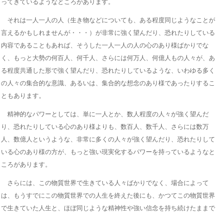
ってきているようなところがあります。
それは一人一人の人（生き物などについても、ある程度同じようなことが
言えるかもしれませんが・・・）が非常に強く望んだり、恐れたりしている
内容であることもあれば、そうした一人一人の人の心のあり様ばかりでな
く、もっと大勢の何百人、何千人、さらには何万人、何億人もの人々が、あ
る程度共通した形で強く望んだり、恐れたりしているような、いわゆる多く
の人々の集合的な意識、あるいは、集合的な想念のあり様であったりするこ
ともあります。
精神的なパワーとしては、単に一人とか、数人程度の人々が強く望んだ
り、恐れたりしている心のあり様よりも、数百人、数千人、さらには数万
人、数億人というような、非常に多くの人々が強く望んだり、恐れたりして
いる心のあり様の方が、もっと強い現実化するパワーを持っているようなと
ころがあります。
さらには、この物質世界で生きている人々ばかりでなく、場合によって
は、もうすでにこの物質世界での人生を終えた後にも、かつてこの物質世界
で生きていた人生と、ほぼ同じような精神性や強い信念を持ち続けたままで