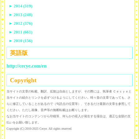
►
2014 (319)
►
2013 (248)
►
2012 (376)
►
2011 (661)
►
2010 (156)
英語版
http://cecye.com/en
Copyright
当サイトの文章の転載、翻訳、拡散は自由としますが、その際には、執筆者 Ｃｅｃｙｅと
当サイトの紹介とリンクを必ずつけるようにしてください。時々昔の文章であっても、さ
らに修正していることがあるので（句読点の位置等）、できるだけ最新の文章を参照して
ください。ただし画像、音声等の無断転載はお断りします。
なお当サイトのコンテンツから印税等、何らかの収入が発生する場合は、適正な金額の支
払いをお願い致します。
Copyright (C) 2010-2025 Cecye. All rights reserved.