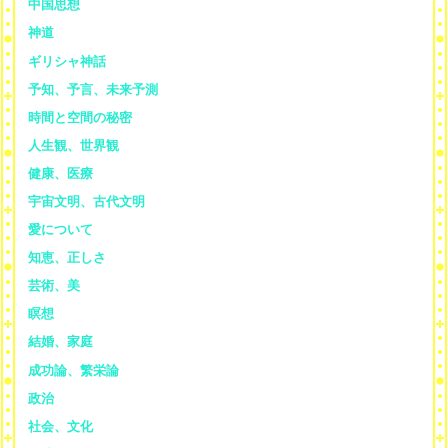
中国思想
神道
ギリシャ神話
予知、予言、未来予測
時間と空間の秘密
人生観、世界観
健康、医療
宇宙文明、古代文明
愛について
知恵、正しさ
芸術、美
瞑想
結婚、家庭
成功論、繁栄論
政治
社会、文化