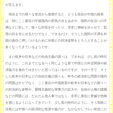
が言えます。
現在までの様々な状況から推測すると、どうも現在の中国の政府
は、特にここ最近の中国国内の景気の冷え込みや、国民の生活への不
満などに対して、様々な対策を打ったり、非常に神経を尖らせて、監
視の目を光らせるだけでなく、できるだけ、そうした国民の不満を外
国の責任に押しつけるために外国との対決姿勢をとろうとすることが
多くなってきているようです。
また欧米や日本などの自由主義の国々は、できれば、少し前の時代
のように、これまでとなるべく同じような形で中国との外交関係や経
済協力を進めてゆきたいと思ってはいるのですが、その一方で、そう
した欧米や日本などの自由主義の国々も、昨今の経済的な問題や国内
の問題ばかりでなく、ここ最近の中国政府の欧米や日本などの国々へ
の対決的な姿勢や、覇権主義的な軍事力の拡大や、自由や人権の蹂躙
などの問題には、だんだん他人事ではなく、非常に身近に脅威や危険
を感じるようになってきていて、少し昔の時代のように、そう気軽に
活発には中国への経済的な投資や協力が、なかなかしづらい状況にだ