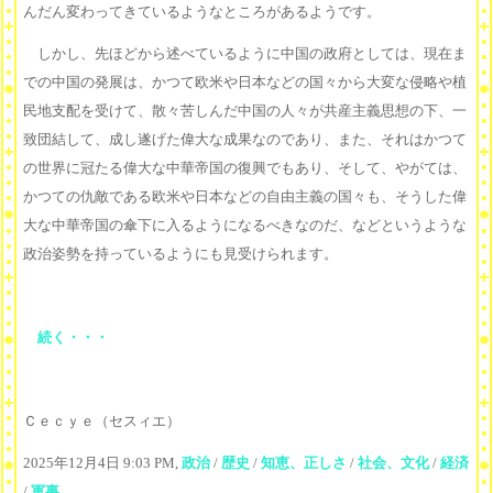
んだん変わってきているようなところがあるようです。
しかし、先ほどから述べているように中国の政府としては、現在ま
での中国の発展は、かつて欧米や日本などの国々から大変な侵略や植
民地支配を受けて、散々苦しんだ中国の人々が共産主義思想の下、一
致団結して、成し遂げた偉大な成果なのであり、また、それはかつて
の世界に冠たる偉大な中華帝国の復興でもあり、そして、やがては、
かつての仇敵である欧米や日本などの自由主義の国々も、そうした偉
大な中華帝国の傘下に入るようになるべきなのだ、などというような
政治姿勢を持っているようにも見受けられます。
続く・・・
Ｃｅｃｙｅ（セスィエ）
2025年12月4日 9:03 PM,
政治
/
歴史
/
知恵、正しさ
/
社会、文化
/
経済
/
軍事