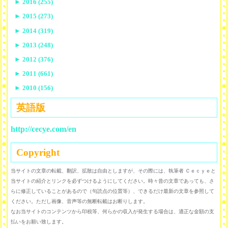
►
2016 (255)
►
2015 (273)
►
2014 (319)
►
2013 (248)
►
2012 (376)
►
2011 (661)
►
2010 (156)
英語版
http://cecye.com/en
Copyright
当サイトの文章の転載、翻訳、拡散は自由としますが、その際には、執筆者 Ｃｅｃｙｅと
当サイトの紹介とリンクを必ずつけるようにしてください。時々昔の文章であっても、さ
らに修正していることがあるので（句読点の位置等）、できるだけ最新の文章を参照して
ください。ただし画像、音声等の無断転載はお断りします。
なお当サイトのコンテンツから印税等、何らかの収入が発生する場合は、適正な金額の支
払いをお願い致します。