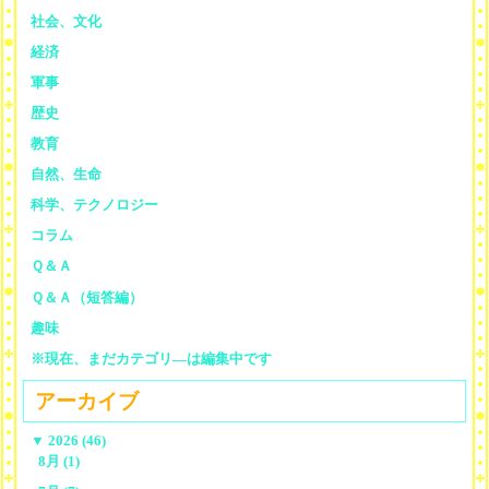
社会、文化
経済
軍事
歴史
教育
自然、生命
科学、テクノロジー
コラム
Ｑ＆Ａ
Ｑ＆Ａ（短答編）
趣味
※現在、まだカテゴリ—は編集中です
アーカイブ
▼
2026 (46)
8月 (1)