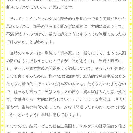
断されるのではないか、と思われます。
それで、こうしたマルクスの闘争的な思想の中で最も問題が多いと
思われるのは、相手の話もよく聞かずに単純に一方的に決めつけて、
不満や怒りをぶつけて、暴力に訴えようとするような態度であったの
ではないか、と思われます。
当時のマルクスは、単純に「資本家」と一括りにして、まるで人類
の敵のように扱おうとしたのですが、私が思うには、当時の時代に
も、そうした資本主義の問題をよく認識していて、そうした社会を少
しでも良くするために、様々な政治活動や、経済的な慈善事業などを
たくさん精力的に行っていた資本家の人々も、たくさんいたようなの
で、はっきり言って、私はマルクスの言う「資本家はみんな悪い奴ら
で、労働者から一方的に搾取している」というような主張は、現代と
言わず、当時の時代であっても、かなり間違ったものだったのではな
いか、というように単純に感じております。
※ですので、結局、どこの社会主義国も、マルクスの経済理論を信じ