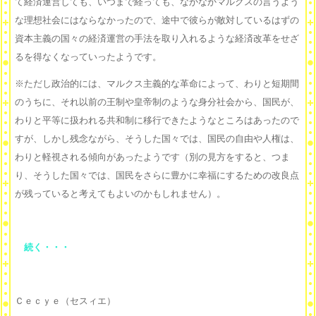
て経済運営しても、いつまで経っても、なかなかマルクスの言うよう
な理想社会にはならなかったので、途中で彼らが敵対しているはずの
資本主義の国々の経済運営の手法を取り入れるような経済改革をせざ
るを得なくなっていったようです。
※ただし政治的には、マルクス主義的な革命によって、わりと短期間
のうちに、それ以前の王制や皇帝制のような身分社会から、国民が、
わりと平等に扱われる共和制に移行できたようなところはあったので
すが、しかし残念ながら、そうした国々では、国民の自由や人権は、
わりと軽視される傾向があったようです（別の見方をすると、つま
り、そうした国々では、国民をさらに豊かに幸福にするための改良点
が残っていると考えてもよいのかもしれません）。
続く・・・
Ｃｅｃｙｅ（セスィエ）