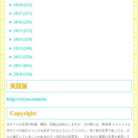
►
2018 (212)
►
2017 (227)
►
2016 (255)
►
2015 (273)
►
2014 (319)
►
2013 (248)
►
2012 (376)
►
2011 (661)
►
2010 (156)
英語版
http://cecye.com/en
Copyright
当サイトの文章の転載、翻訳、拡散は自由としますが、その際には、執筆者 Ｃｅｃｙｅと
当サイトの紹介とリンクを必ずつけるようにしてください。時々昔の文章であっても、さ
らに修正していることがあるので（句読点の位置等）、できるだけ最新の文章を参照して