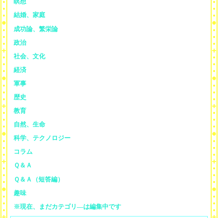
瞑想
結婚、家庭
成功論、繁栄論
政治
社会、文化
経済
軍事
歴史
教育
自然、生命
科学、テクノロジー
コラム
Ｑ＆Ａ
Ｑ＆Ａ（短答編）
趣味
※現在、まだカテゴリ—は編集中です