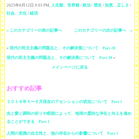
2025年8月12日 9:03 PM,
人生観、世界観
/
政治
/
歴史
/
知恵、正しさ
/
社会、文化
/
経済
« このカテゴリーの前の記事へ
このカテゴリーの次の記事へ »
«
現代の民主主義の問題点と、その解決策について Part 28
現代の民主主義の問題点と、その解決策について Part 30
»
メインページに戻る
おすすめ記事
２０１８年５〜６月現在のアセンションの状況について Part 1
光と愛と調和の祈りや瞑想によって、地球の霊的な浄化と向上を進め
ることができる Part 1
人間の意識の自立性と、他の存在からの影響について Part 1